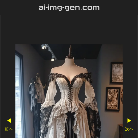
ai-img-gen.com
◀
▶
前へ
次へ