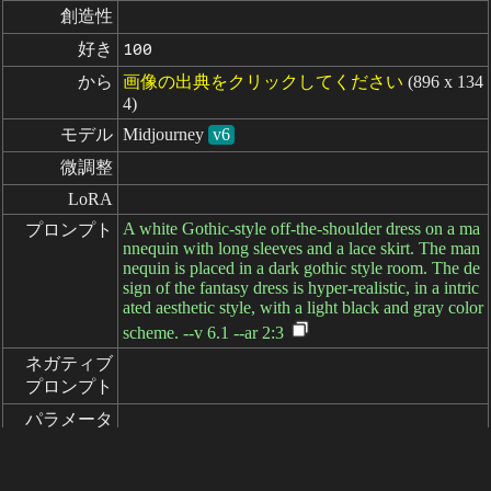
創造性
好き
100
から
画像の出典をクリックしてください
(896 x 134
4)
モデル
Midjourney
v6
微調整
LoRA
A white Gothic-style off-the-shoulder dress on a ma
プロンプト
nnequin with long sleeves and a lace skirt. The man
nequin is placed in a dark gothic style room. The de
sign of the fantasy dress is hyper-realistic, in a intric
ated aesthetic style, with a light black and gray color
scheme. --v 6.1 --ar 2:3
ネガティブ

プロンプト
パラメータ
経過: 7ms
简体中文
繁體中文
日本语
English
español
portugués
français
русский
Indonesia