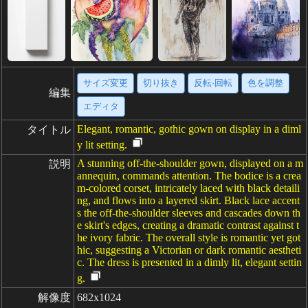
サイズ変更
切り抜き
反転·回転
色を調整
編集
エディタ
Elegant, romantic, gothic gown on display in a diml
タイトル
y lit setting.
A stunning off-the-shoulder gown, displayed on a m
説明
annequin, commands attention. The bodice is a crea
m-colored corset, intricately laced with black detaili
ng, and flows into a layered skirt. Black lace accent
s the off-the-shoulder sleeves and cascades down th
e skirt's edges, creating a dramatic contrast against t
he ivory fabric. The overall style is romantic yet got
hic, suggesting a Victorian or dark romantic aestheti
c. The dress is presented in a dimly lit, elegant settin
g.
解像度
682x1024