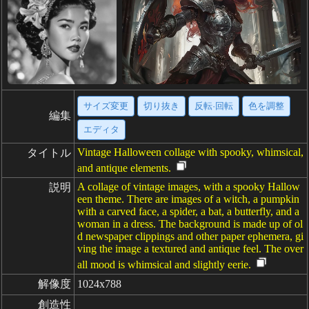
サイズ変更
切り抜き
反転·回転
色を調整
編集
エディタ
Vintage Halloween collage with spooky, whimsical,
タイトル
and antique elements.
A collage of vintage images, with a spooky Hallow
説明
een theme. There are images of a witch, a pumpkin
with a carved face, a spider, a bat, a butterfly, and a
woman in a dress. The background is made up of ol
d newspaper clippings and other paper ephemera, gi
ving the image a textured and antique feel. The over
all mood is whimsical and slightly eerie.
解像度
1024x788
創造性