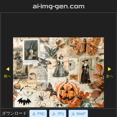
ai-img-gen.com
◀
▶
前へ
次へ
ダウンロード
PNG
JPG
WebP