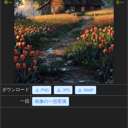
前へ
次へ
ダウンロード
PNG
JPG
WebP
一括
画像の一括変換