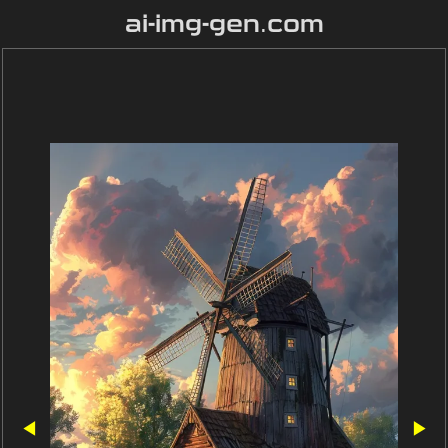
ai-img-gen.com
◀
▶