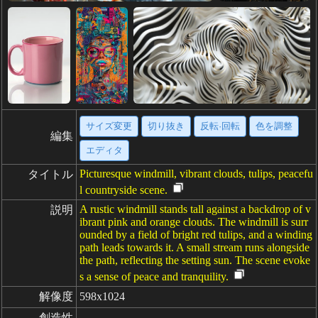
サイズ変更
切り抜き
反転·回転
色を調整
編集
エディタ
Picturesque windmill, vibrant clouds, tulips, peacefu
タイトル
l countryside scene.
A rustic windmill stands tall against a backdrop of v
説明
ibrant pink and orange clouds. The windmill is surr
ounded by a field of bright red tulips, and a winding
path leads towards it. A small stream runs alongside
the path, reflecting the setting sun. The scene evoke
s a sense of peace and tranquility.
解像度
598x1024
創造性