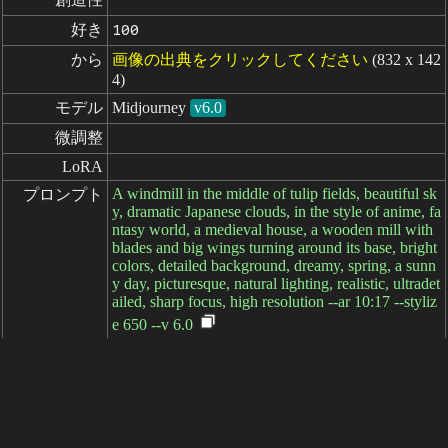
好き
100
から
画像の出典をクリックしてください
(832 x 142
4)
モデル
Midjourney
v6.0
微調整
LoRA
A windmill in the middle of tulip fields, beautiful sk
プロンプト
y, dramatic Japanese clouds, in the style of anime, fa
ntasy world, a medieval house, a wooden mill with
blades and big wings turning around its base, bright
colors, detailed background, dreamy, spring, a sunn
y day, picturesque, natural lighting, realistic, ultradet
ailed, sharp focus, high resolution --ar 10:17 --styliz
e 650 --v 6.0
ネガティブ

プロンプト
パラメータ
経過: 8ms