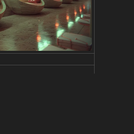
ck layers of paint create texture, suggesting a la
st and movement. The piece conveys a feeling of q