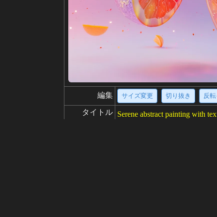
編集
サイズ変更
切り抜き
反転
タイトル
Serene abstract painting with tex
The abstract painting is dominate
説明
ndscape or a natural phenomenon.
uiet contemplation and tranquilit
解像度
682x1024
創造性
好き
100
から
画像の出典をクリックして