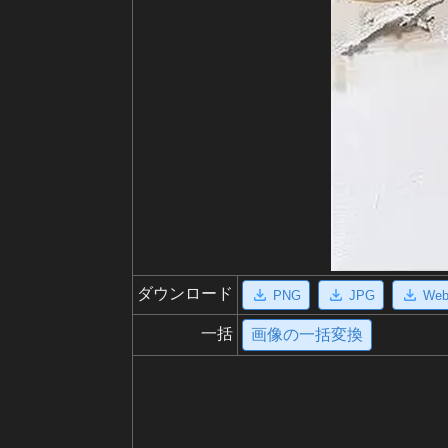
ダウンロード
PNG
JPG
We
一括
画像の一括変換