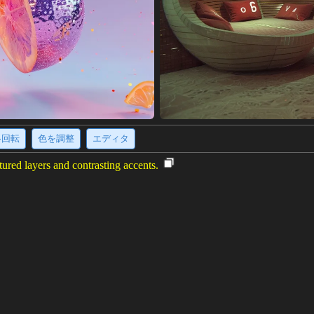
·回転
色を調整
エディタ
tured layers and contrasting accents.
d by white and beige hues, creating a sense of calm and serenity. The thi
 The dark grey accents add depth and contrast, creating visual intere
y.
ください
(896 x 1344)