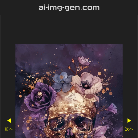
ai-img-gen.com
◀
▶
前へ
次へ