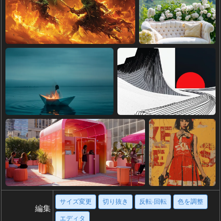
サイズ変更
切り抜き
反転·回転
色を調整
編集
エディタ