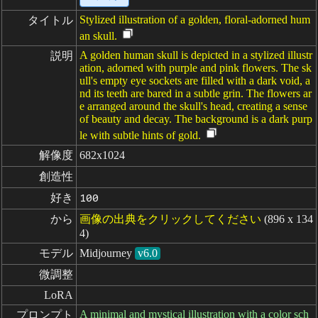
Stylized illustration of a golden, floral-adorned hum
タイトル
an skull.
A golden human skull is depicted in a stylized illustr
説明
ation, adorned with purple and pink flowers. The sk
ull's empty eye sockets are filled with a dark void, a
nd its teeth are bared in a subtle grin. The flowers ar
e arranged around the skull's head, creating a sense
of beauty and decay. The background is a dark purp
le with subtle hints of gold.
解像度
682x1024
創造性
好き
100
から
画像の出典をクリックしてください
(896 x 134
4)
モデル
Midjourney
v6.0
微調整
LoRA
A minimal and mystical illustration with a color sch
プロンプト