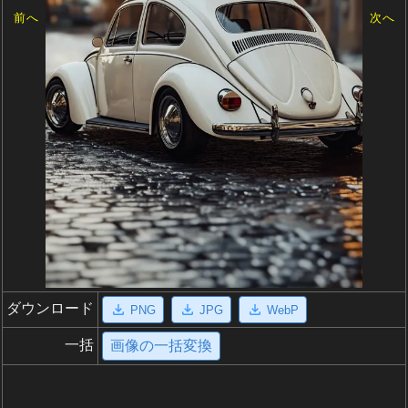
前へ
次へ
ダウンロード
PNG
JPG
WebP
一括
画像の一括変換