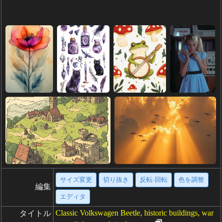
サイズ変更
切り抜き
反転·回転
色を調整
編集
エディタ
Classic Volkswagen Beetle, historic buildings, war
タイトル