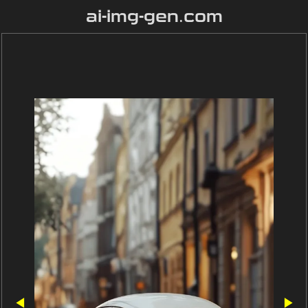
ai-img-gen.com
◀
▶