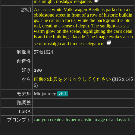
m sunlight, nostalgic elegance.
A classic white Volkswagen Beetle is parked on a c
説明
obblestone street in front of a row of historic buildin
gs. The car is in focus, while the background is blur
red, creating a sense of depth. The sunlight casts a
warm glow on the scene, highlighting the car's detai
ls and the building's facade. The image evokes a sen
se of nostalgia and timeless elegance.
解像度
574x1024
創造性
好き
100
から
画像の出典をクリックしてください
(816 x 145
6)
モデル
Midjourney
v6.1
微調整
LoRA
can you create a hyper realistic image of a classic lu
プロンプト
xury white color volkswagen beetle. --ar 9:16
ネガティブ
