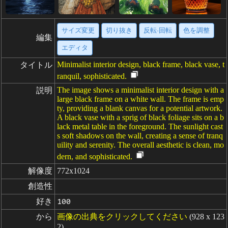
サイズ変更
切り抜き
反転·回転
色を調整
編集
エディタ
Minimalist interior design, black frame, black vase, t
タイトル
ranquil, sophisticated.
The image shows a minimalist interior design with a
説明
large black frame on a white wall. The frame is emp
ty, providing a blank canvas for a potential artwork.
A black vase with a sprig of black foliage sits on a b
lack metal table in the foreground. The sunlight cast
s soft shadows on the wall, creating a sense of tranq
uility and serenity. The overall aesthetic is clean, mo
dern, and sophisticated.
解像度
772x1024
創造性
好き
100
から
画像の出典をクリックしてください
(928 x 123
2)