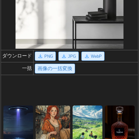
ダウンロード
PNG
JPG
WebP
一括
画像の一括変換