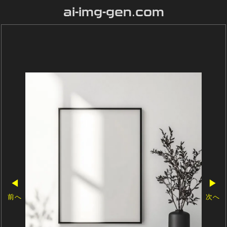
ai-img-gen.com
◀
▶
前へ
次へ