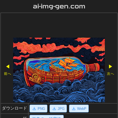
ai-img-gen.com
◀
▶
前へ
次へ
ダウンロード
PNG
JPG
WebP