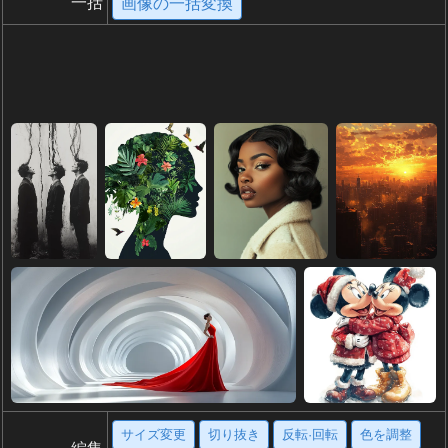
一括
画像の一括変換
サイズ変更
切り抜き
反転·回転
色を調整