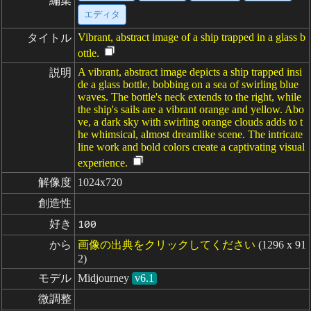
編集
エディタ
Vibrant, abstract image of a ship trapped in a glass b
タイトル
ottle.
A vibrant, abstract image depicts a ship trapped insi
説明
de a glass bottle, bobbing on a sea of swirling blue
waves. The bottle's neck extends to the right, while
the ship's sails are a vibrant orange and yellow. Abo
ve, a dark sky with swirling orange clouds adds to t
he whimsical, almost dreamlike scene. The intricate
line work and bold colors create a captivating visual
experience.
解像度
1024x720
創造性
好き
100
から
画像の出典をクリックしてください
(1296 x 91
2)
モデル
Midjourney
v6.1
微調整