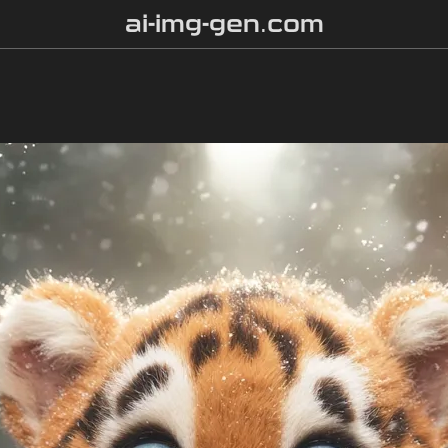
ai-img-gen.com