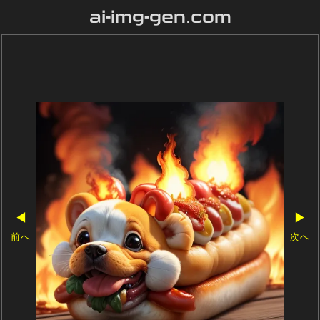
ai-img-gen.com
◀
▶
前へ
次へ