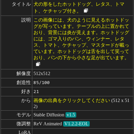
タイトル
犬の形をしたホットドッグ、レタス、トマ
ト、ケチャップ付き。
説明
この画像には、犬のように見えるホットドッ
グが写っています。テーブルの上に置かれて
おり、背景には炎が見えます。ホットドッグ
には、ゴマ入りのパン、ウィンナー、レタ
ス、トマト、ケチャップ、マスタードが載っ
ています。ホットドッグは舌を出して笑って
おり、パンの下から小さな足が出ています。
解像度
512x512
創造性
85/100
好き
21
から
画像の出典をクリックしてください
(512 x 51
2)
モデル
Stable Diffusion
v1.5
微調整
ReV Animated
V1.2.2-EOL
LoRA