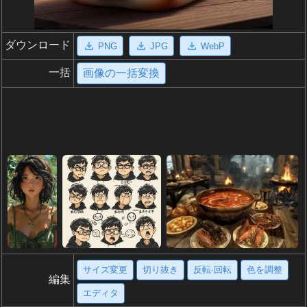
ダウンロード
PNG
JPG
WebP
一括
画像の一括変換
サイズ変更
切り抜き
反転·回転
色を調整
編集
エディタ