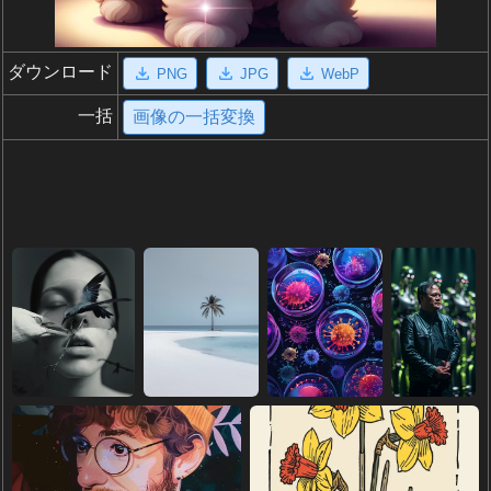
ダウンロード
PNG
JPG
WebP
一括
画像の一括変換