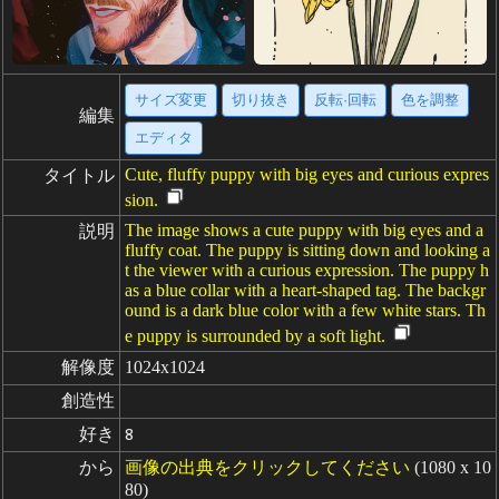
サイズ変更
切り抜き
反転·回転
色を調整
編集
エディタ
Cute, fluffy puppy with big eyes and curious expres
タイトル
sion.
The image shows a cute puppy with big eyes and a
説明
fluffy coat. The puppy is sitting down and looking a
t the viewer with a curious expression. The puppy h
as a blue collar with a heart-shaped tag. The backgr
ound is a dark blue color with a few white stars. Th
e puppy is surrounded by a soft light.
解像度
1024x1024
創造性
好き
8
から
画像の出典をクリックしてください
(1080 x 10
80)