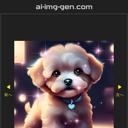
ai-img-gen.com
◀
▶
前へ
次へ