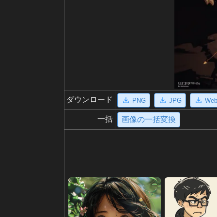
ダウンロード
PNG
JPG
We
一括
画像の一括変換