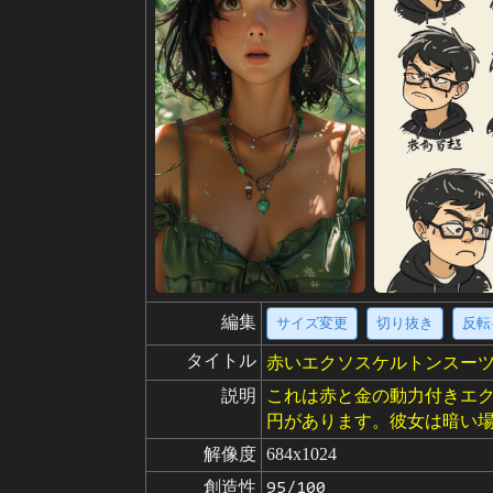
編集
サイズ変更
切り抜き
反転
タイトル
赤いエクソスケルトンスー
説明
これは赤と金の動力付きエ
円があります。彼女は暗い
解像度
684x1024
創造性
95/100