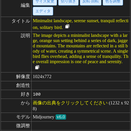
サイズ変更
切り抜き
反転·回転
色を調整
編集
エディタ
Minimalist landscape, serene sunset, tranquil reflecti
タイトル
on, solitary bird.
The image depicts a minimalist landscape with a lar
説明
ge, orange sun setting behind a series of dark, jagge
d mountains. The mountains are reflected in a still b
ody of water, creating a symmetrical scene. A single
bird flies overhead, adding a sense of tranquility. Th
e overall impression is one of peace and serenity.
解像度
1024x772
創造性
好き
100
から
画像の出典をクリックしてください
(1232 x 92
8)
モデル
Midjourney
v6.0
微調整