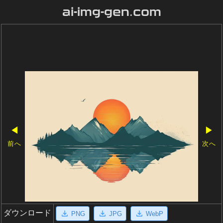
ai-img-gen.com
◀
▶
前へ
次へ
ダウンロード
PNG
JPG
WebP