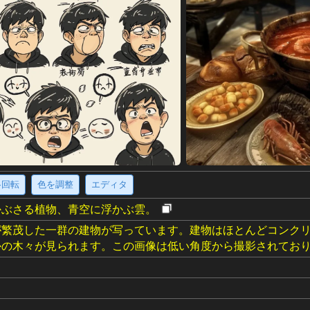
·回転
色を調整
エディタ
かぶさる植物、青空に浮かぶ雲。
が繁茂した一群の建物が写っています。建物はほとんどコンク
かの木々が見られます。この画像は低い角度から撮影されてお