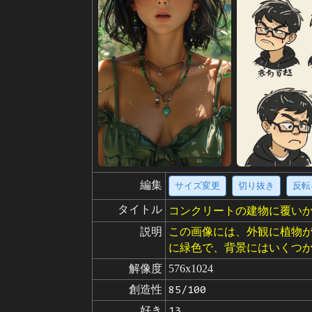
編集
サイズ変更
切り抜き
反転
タイトル
コンクリートの建物に覆い
説明
この画像には、外観に植物
に緑色で、背景にはいくつ
解像度
576x1024
創造性
85/100
好き
13