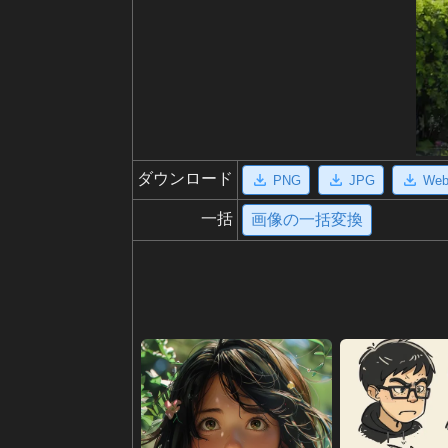
ダウンロード
PNG
JPG
We
一括
画像の一括変換