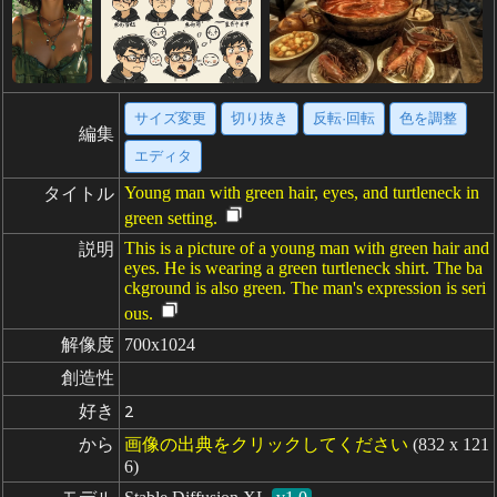
サイズ変更
切り抜き
反転·回転
色を調整
編集
エディタ
Young man with green hair, eyes, and turtleneck in
タイトル
green setting.
This is a picture of a young man with green hair and
説明
eyes. He is wearing a green turtleneck shirt. The ba
ckground is also green. The man's expression is seri
ous.
解像度
700x1024
創造性
好き
2
から
画像の出典をクリックしてください
(832 x 121
6)