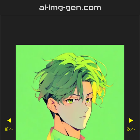
ai-img-gen.com
◀
▶
前へ
次へ