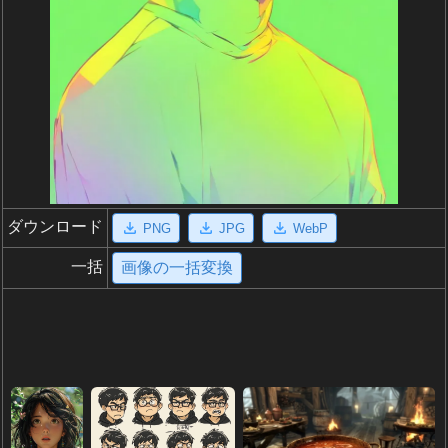
ダウンロード
PNG
JPG
WebP
一括
画像の一括変換