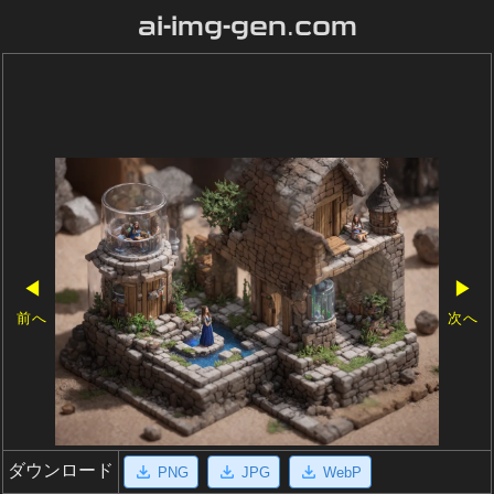
ai-img-gen.com
◀
▶
前へ
次へ
ダウンロード
PNG
JPG
WebP