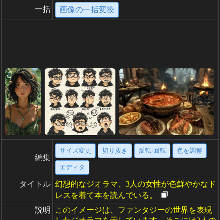
一括
画像の一括変換
サイズ変更
切り抜き
反転·回転
色を調整
編集
エディタ
タイトル
幻想的なジオラマ、3人の女性が色鮮やかなド
レスを着て本を読んでいる。
説明
このイメージは、ファンタジーの世界を表現