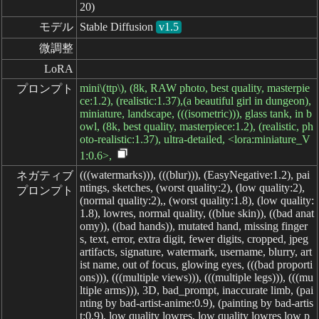
20)
モデル
Stable Diffusion
v1.5
微調整
LoRA
mini\(ttp\), (8k, RAW photo, best quality, masterpie
プロンプト
ce:1.2), (realistic:1.37),(a beautiful girl in dungeon),
miniature, landscape, (((isometric))), glass tank, in b
owl, (8k, best quality, masterpiece:1.2), (realistic, ph
oto-realistic:1.37), ultra-detailed, <lora:miniature_V
1:0.6>,
(((watermarks))), (((blur))), (EasyNegative:1.2), pai
ネガティブ

ntings, sketches, (worst quality:2), (low quality:2),
プロンプト
(normal quality:2),, (worst quality:1.8), (low quality:
1.8), lowres, normal quality, ((blue skin)), ((bad anat
omy)), ((bad hands)), mutated hand, missing finger
s, text, error, extra digit, fewer digits, cropped, jpeg
artifacts, signature, watermark, username, blurry, art
ist name, out of focus, glowing eyes, (((bad proporti
ons))), (((multiple views))), (((multiple legs))), (((mu
ltiple arms))), 3D, bad_prompt, inaccurate limb, (pai
nting by bad-artist-anime:0.9), (painting by bad-artis
t:0.9), low quality lowres, low quality lowres low p