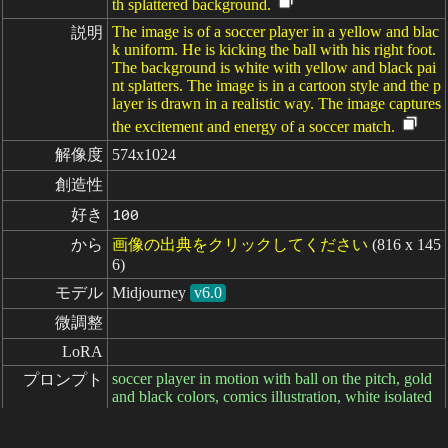
th splattered background.
The image is of a soccer player in a yellow and blac
説明
k uniform. He is kicking the ball with his right foot.
The background is white with yellow and black pai
nt splatters. The image is in a cartoon style and the p
layer is drawn in a realistic way. The image captures
the excitement and energy of a soccer match.
解像度
574x1024
創造性
好き
100
から
画像の出典をクリックしてください
(816 x 145
6)
モデル
Midjourney
v6.0
微調整
LoRA
soccer player in motion with ball on the pitch, gold
プロンプト
and black colors, comics illustration, white isolated
backround, --ar 9:16
ネガティブ
