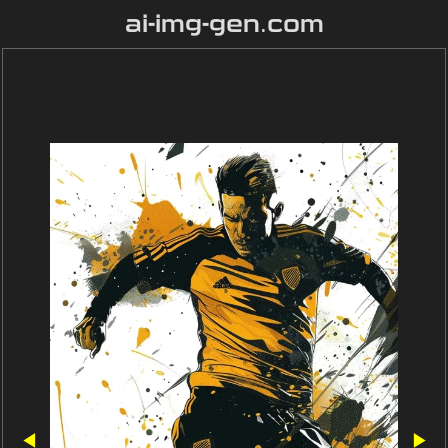
ai-img-gen.com
◀
▶