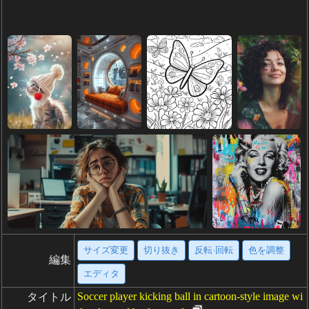
サイズ変更
切り抜き
反転·回転
色を調整
編集
エディタ
Soccer player kicking ball in cartoon-style image wi
タイトル