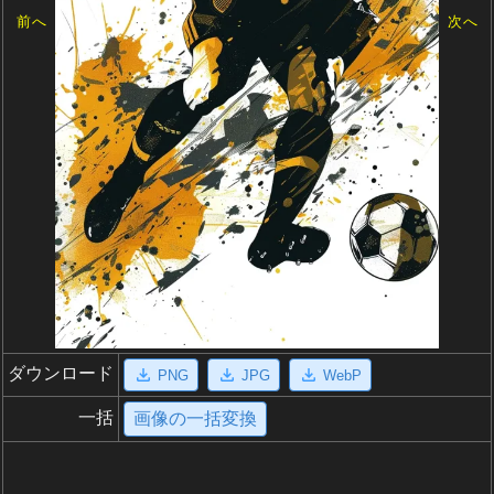
前へ
次へ
ダウンロード
PNG
JPG
WebP
一括
画像の一括変換