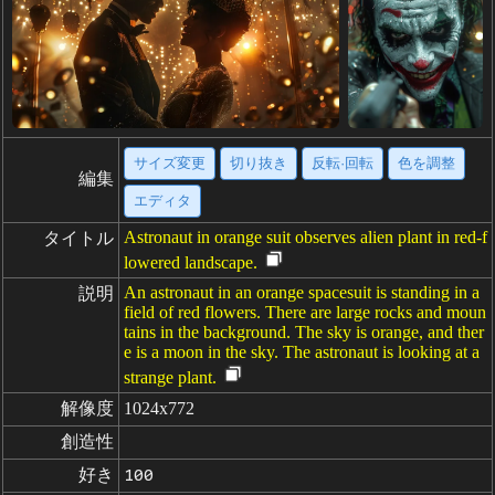
サイズ変更
切り抜き
反転·回転
色を調整
編集
エディタ
Astronaut in orange suit observes alien plant in red-f
タイトル
lowered landscape.
An astronaut in an orange spacesuit is standing in a
説明
field of red flowers. There are large rocks and moun
tains in the background. The sky is orange, and ther
e is a moon in the sky. The astronaut is looking at a
strange plant.
解像度
1024x772
創造性
好き
100