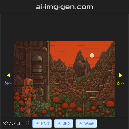
ai-img-gen.com
◀
▶
前へ
次へ
ダウンロード
PNG
JPG
WebP