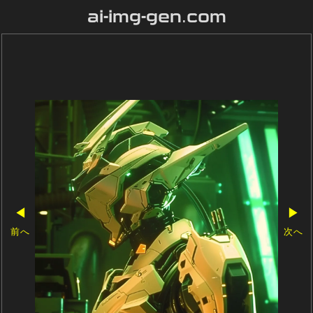
ai-img-gen.com
◀
▶
前へ
次へ