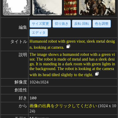
サイズ変更
切り抜き
反転·回転
色を調整
編集
エディタ
Humanoid robot with green visor, sleek metal desig
タイトル
n, looking at camera.
The image shows a humanoid robot with a green vi
説明
sor. The robot is made of metal and has a sleek desi
gn. It is standing in a dark room with green lights in
the background. The robot is looking at the camera
with its head tilted slightly to the right.
解像度
1024x1024
創造性
好き
100
から
画像の出典をクリックしてください
(1024 x 10
24)