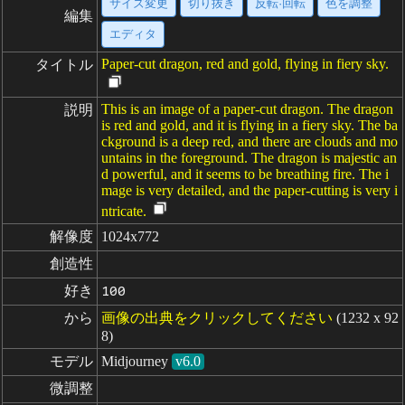
サイズ変更
切り抜き
反転·回転
色を調整
編集
エディタ
Paper-cut dragon, red and gold, flying in fiery sky.
タイトル
This is an image of a paper-cut dragon. The dragon
説明
is red and gold, and it is flying in a fiery sky. The ba
ckground is a deep red, and there are clouds and mo
untains in the foreground. The dragon is majestic an
d powerful, and it seems to be breathing fire. The i
mage is very detailed, and the paper-cutting is very i
ntricate.
解像度
1024x772
創造性
好き
100
から
画像の出典をクリックしてください
(1232 x 92
8)
モデル
Midjourney
v6.0
微調整