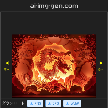
ai-img-gen.com
◀
▶
前へ
次へ
ダウンロード
PNG
JPG
WebP