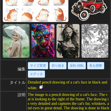
サイズ変更
切り抜き
反転·回転
色を調整
編集
エディタ
Detailed pencil drawing of a cat's face in black and
タイトル
white.
The image is a pencil drawing of a cat's face. The c
説明
at is looking to the right of the frame. The drawing i
s very detailed and captures the cat's fur, whiskers, a
nd eyes in great detail. The drawing is done in black