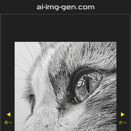
ai-img-gen.com
◀
▶
前へ
次へ