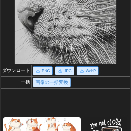
ダウンロード
PNG
JPG
WebP
一括
画像の一括変換