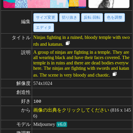
サイズ変更
切り抜き
反転·回転
色を調整
編集
エディタ
Ninjas fighting in a ruined, bloody temple with swo
タイトル
rds and katanas.
A group of ninjas are fighting in a temple. They are
説明
all wearing black and have their faces covered. The
temple is in ruins and there are dead bodies everyw
here. The ninjas are fighting with swords and katan
as. The scene is very bloody and chaotic.
解像度
574x1024
創造性
好き
100
から
画像の出典をクリックしてください
(816 x 145
6)
モデル
Midjourney
v6.0