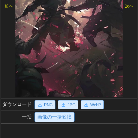
前へ
次へ
ダウンロード
PNG
JPG
WebP
一括
画像の一括変換