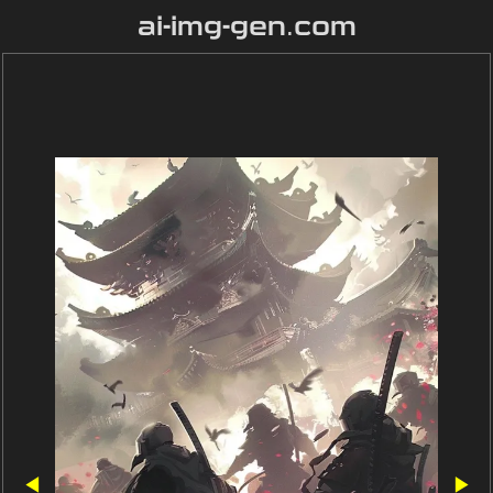
ai-img-gen.com
◀
▶