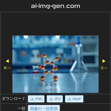
ai-img-gen.com
◀
▶
前へ
次へ
ダウンロード
PNG
JPG
WebP
一括
画像の一括変換