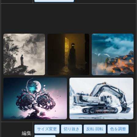
サイズ変更
切り抜き
反転·回転
色を調整
編集