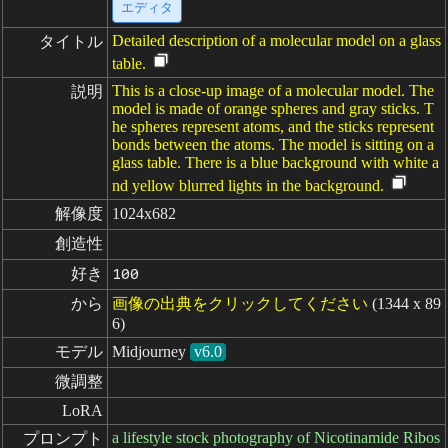
エディタ
Detailed description of a molecular model on a glass
タイトル
table.
This is a close-up image of a molecular model. The
説明
model is made of orange spheres and gray sticks. T
he spheres represent atoms, and the sticks represent
bonds between the atoms. The model is sitting on a
glass table. There is a blue background with white a
nd yellow blurred lights in the background.
解像度
1024x682
創造性
好き
100
から
画像の出典をクリックしてください
(1344 x 89
6)
モデル
Midjourney
v6.0
微調整
LoRA
a lifestyle stock photography of Nicotinamide Ribos
プロンプト