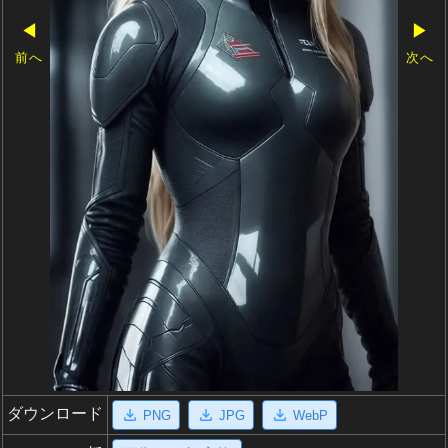
◀
▶
前へ
次へ
ダウンロード
PNG
JPG
WebP