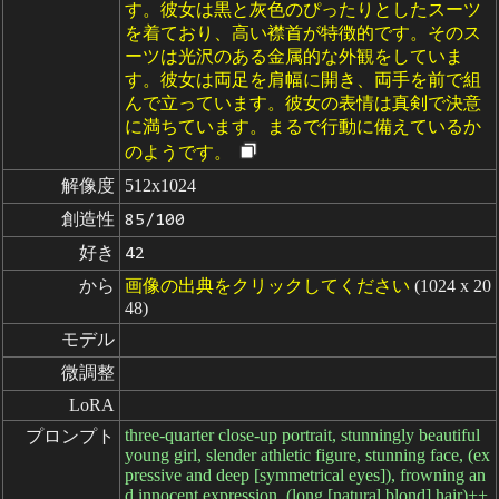
す。彼女は黒と灰色のぴったりとしたスーツ
を着ており、高い襟首が特徴的です。そのス
ーツは光沢のある金属的な外観をしていま
す。彼女は両足を肩幅に開き、両手を前で組
んで立っています。彼女の表情は真剣で決意
に満ちています。まるで行動に備えているか
のようです。
解像度
512x1024
創造性
85/100
好き
42
から
画像の出典をクリックしてください
(1024 x 20
48)
モデル
微調整
LoRA
three-quarter close-up portrait, stunningly beautiful
プロンプト
young girl, slender athletic figure, stunning face, (ex
pressive and deep [symmetrical eyes]), frowning an
d innocent expression, (long [natural blond] hair)++