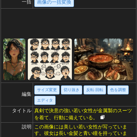
一括
画像の一括変換
サイズ変更
切り抜き
反転·回転
色を調整
編集
エディタ
タイトル
真剣で決意の強い若い女性が金属製のスーツ
を着て、行動に備えている。
説明
この画像には美しい若い女性が写っていま
す。彼女は長い金髪と青い瞳を持っていま