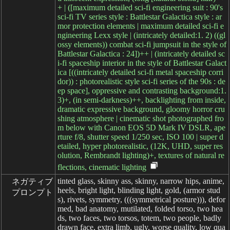
+ | ([maximum detailed sci-fi engineering suit : 90's
sci-fi TV series style : Battlestar Galactica style : ar
mor protection elements | maximum detailed sci-fi e
ngineering Lexx style | (intricately detailed:1. 2) ((gl
ossy elements)) combat sci-fi jumpsuit in the style of
Battlestar Galactica : 24])++ | (intricately detailed sc
i-fi spaceship interior in the style of Battlestar Galact
ica [((intricately detailed sci-fi metal spaceship corri
dor)) : photorealistic style sci-fi series of the 90s : de
ep space], oppressive and contrasting background:1.
3)+, (in semi-darkness)++, backlighting from inside,
dramatic expressive background, gloomy horror cru
shing atmosphere | cinematic shot photographed fro
m below with Canon EOS 5D Mark IV DSLR, ape
rture f/8, shutter speed 1/250 sec, ISO 100 | super d
etailed, hyper photorealistic, (12K, UHD, super res
olution, Rembrandt lighting)+, textures of natural re
flections, cinematic lighting
tinted glass, skinny ass, skinny, narrow hips, anime,
ネガティブ

heels, bright light, blinding light, gold, (armor stud
プロンプト
s), rivets, symmetry, (((symmetrical posture))), defor
med, bad anatomy, mutilated, folded torso, two hea
ds, two faces, two torsos, totem, two people, badly
drawn face, extra limb, ugly, worse quality, low qua