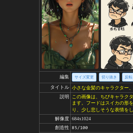
編集
サイズ変更
切り抜き
反転
タイトル
小さな金髪のキャラクター
説明
この画像は、ちびキャラク
ます。フードはスイカの形
り、少し悲しそうな表情を
解像度
684x1024
創造性
85/100