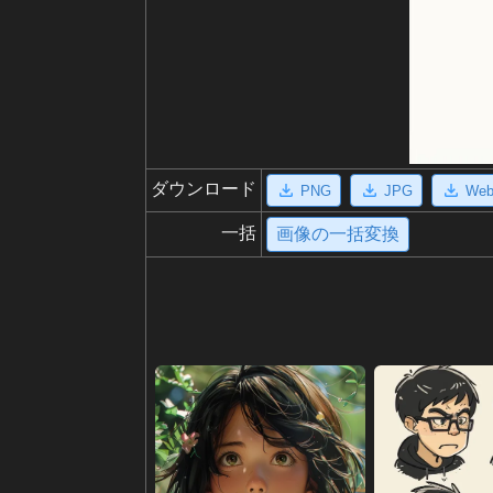
ダウンロード
PNG
JPG
We
一括
画像の一括変換