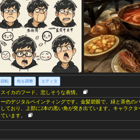
·回転
色を調整
エディタ
、スイカのフード、悲しそうな表情。
ターのデジタルペインティングです。金髪碧眼で、緑と茶色の
をしており、上部に2本の黒い角が突き出ています。キャラクタ
しています。