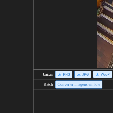
baixar
PNG
JPG
WebP
Batch
Converter imagens em lote