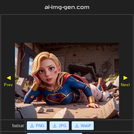
ai-img-gen.com
◀
▶
Prev
Next
baixar
PNG
JPG
WebP