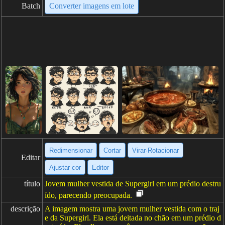
Batch
Converter imagens em lote
Redimensionar
Cortar
Virar·Rotacionar
Editar
Ajustar cor
Editor
título
Jovem mulher vestida de Supergirl em um prédio destru
ído, parecendo preocupada.
descrição
A imagem mostra uma jovem mulher vestida com o traj
e da Supergirl. Ela está deitada no chão em um prédio d