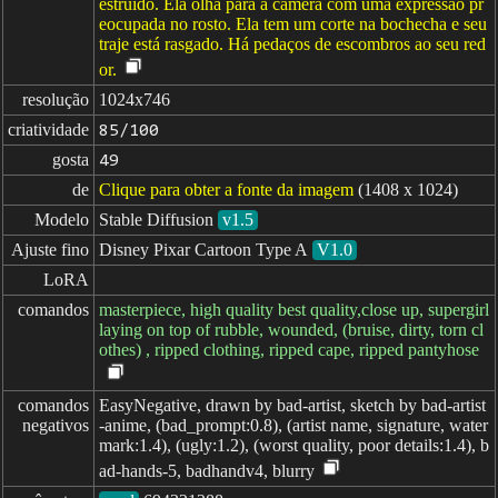
estruído. Ela olha para a câmera com uma expressão pr
eocupada no rosto. Ela tem um corte na bochecha e seu
traje está rasgado. Há pedaços de escombros ao seu red
or.
resolução
1024x746
criatividade
85/100
gosta
49
de
Clique para obter a fonte da imagem
(1408 x 1024)
Modelo
Stable Diffusion
v1.5
Ajuste fino
Disney Pixar Cartoon Type A
V1.0
LoRA
comandos
masterpiece, high quality best quality,close up, supergirl
laying on top of rubble, wounded, (bruise, dirty, torn cl
othes) , ripped clothing, ripped cape, ripped pantyhose
comandos

EasyNegative, drawn by bad-artist, sketch by bad-artist
negativos
-anime, (bad_prompt:0.8), (artist name, signature, water
mark:1.4), (ugly:1.2), (worst quality, poor details:1.4), b
ad-hands-5, badhandv4, blurry