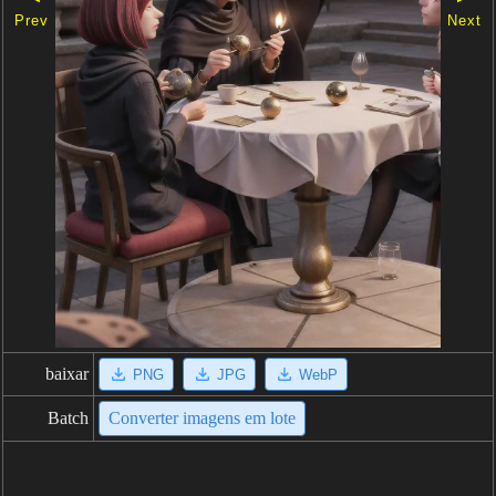
Prev
Next
baixar
PNG
JPG
WebP
Batch
Converter imagens em lote