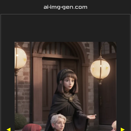
ai-img-gen.com
◀
▶