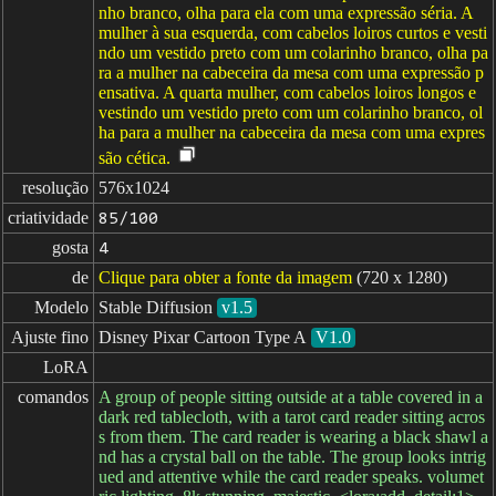
nho branco, olha para ela com uma expressão séria. A
mulher à sua esquerda, com cabelos loiros curtos e vesti
ndo um vestido preto com um colarinho branco, olha pa
ra a mulher na cabeceira da mesa com uma expressão p
ensativa. A quarta mulher, com cabelos loiros longos e
vestindo um vestido preto com um colarinho branco, ol
ha para a mulher na cabeceira da mesa com uma expres
são cética.
resolução
576x1024
criatividade
85/100
gosta
4
de
Clique para obter a fonte da imagem
(720 x 1280)
Modelo
Stable Diffusion
v1.5
Ajuste fino
Disney Pixar Cartoon Type A
V1.0
LoRA
comandos
A group of people sitting outside at a table covered in a
dark red tablecloth, with a tarot card reader sitting acros
s from them. The card reader is wearing a black shawl a
nd has a crystal ball on the table. The group looks intrig
ued and attentive while the card reader speaks. volumet