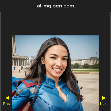
ai-img-gen.com
◀
▶
Prev
Next