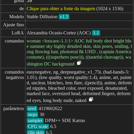
gosta
10
de
Clique para obter a fonte da imagem
(1024 x 1536)
Modelo
Stable Diffusion
v1.5
Ajuste fino
LoRA
Alexandria Ocasio-Cortez (AOC)
1.1
comandos
woman <lora:aoc-1.1:1> AOC full body shot bright blu
e summer sky highly detailed skin, skin pores, smiling, l
ong flowing hair, photoreal 8k UHD , (captain America
costume), (((superhero pose))), ((tasteful cleavage)), wa
shington DC background
comandos

easynegative, ng_deepnegative_v1_75t, (bad-hands-5:
negativos
1.01), (low quality, worst quality:1.4), anime, art, painte
d, unclear, blotches, lens flare, ((pencil)), anime, deform
ed nipples, bleached color, over exposed, desaturated,
marked face, oversized head, deformed fingers, deform
ed eyes, long body nude, naked
parâmetros
seed
steps
sampler
CFG scale
clip skip
6.5