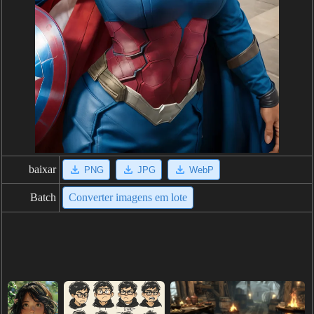
baixar
PNG
JPG
WebP
Batch
Converter imagens em lote