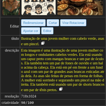
Redimensionar
Cortar
Virar·Rotacionar
Editar
Ajustar cor
Editor
título
Ilustração de uma jovem mulher com cabelo verde, asas
e um pincel.
descrição
Esta imagem é uma ilustração de uma jovem mulher co
m longos e ondulantes cabelos verdes. Ela está usando
um capuz preto com mangas brancas e um par de óculo
s. Ela também tem um par de fones de ouvido e um hal
o acima da cabeça. Ela está em pé em frente a um fund
o azul com um par de grandes asas brancas esticadas atr
ás dela. As asas são feitas de penas em forma de folhas.
A mulher está sorrindo e segurando um pincel na mão d
ireita. Ela também está usando um par de shorts brancos
e um par de tênis pretos.
resolução
718x1024
criatividade
90/100