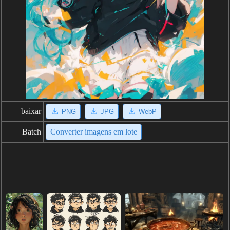
baixar
PNG
JPG
WebP
Batch
Converter imagens em lote