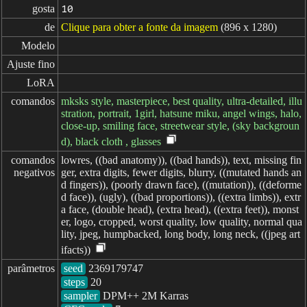
gosta
10
de
Clique para obter a fonte da imagem
(896 x 1280)
Modelo
Ajuste fino
LoRA
comandos
mksks style, masterpiece, best quality, ultra-detailed, illu
stration, portrait, 1girl, hatsune miku, angel wings, halo,
close-up, smiling face, streetwear style, (sky backgroun
d), black cloth , glasses
comandos

lowres, ((bad anatomy)), ((bad hands)), text, missing fin
negativos
ger, extra digits, fewer digits, blurry, ((mutated hands an
d fingers)), (poorly drawn face), ((mutation)), ((deforme
d face)), (ugly), ((bad proportions)), ((extra limbs)), extr
a face, (double head), (extra head), ((extra feet)), monst
er, logo, cropped, worst quality, low quality, normal qua
lity, jpeg, humpbacked, long body, long neck, ((jpeg art
ifacts))
parâmetros
seed
steps
sampler