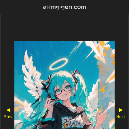
ai-img-gen.com
◀
▶
Prev
Next