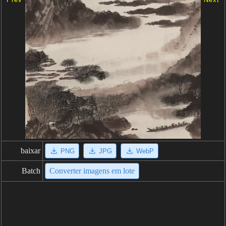
baixar
PNG
JPG
WebP
Batch
Converter imagens em lote