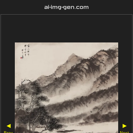
ai-img-gen.com
◀
▶
Prev
Next