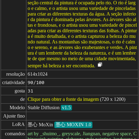
seção central da pintura é ocupada pelo rio. O rio é larg
o e calmo, e o artista usou uma variedade de pinceladas
para criar as diferentes texturas da água. A seção inferio
r da pintura é dominada pelas árvores. As árvores são al
tas e frondosas, e o artista usou uma variedade de pincel
adas para criar as diferentes texturas das folhas. A pintur
a é muito detalhada, e o artista capturou a beleza do mu
ndo natural. As montanhas são majestosas, o rio é calm
o e sereno, e as árvores são exuberantes e verdes. A pint
ura é um lembrete da beleza da natureza, e é um lembre
te de que mesmo no meio de uma cidade movimentada,
sempre há beleza a ser encontrada.
resolução
614x1024
criatividade
90/100
gosta
31
de
Clique para obter a fonte da imagem
(720 x 1200)
Modelo
Stable Diffusion
v1.5
Ajuste fino
LoRA
墨心 MoXin
墨心 MOXIN 1.0
comandos
art by _shuimo_, greyscale, Jiangnan, negative space, C