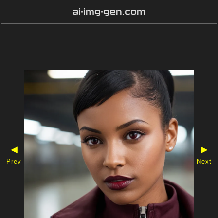
ai-img-gen.com
◀
▶
Prev
Next