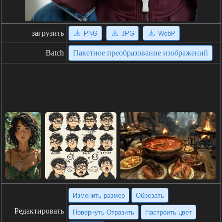
загрузить
PNG
JPG
WebP
Batch
Пакетное преобразование изображений
Изменить размер
Обрезать
Редактировать
Повернуть·Отразить
Настроить цвет