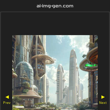
ai-img-gen.com
◀
▶
Prev
Next