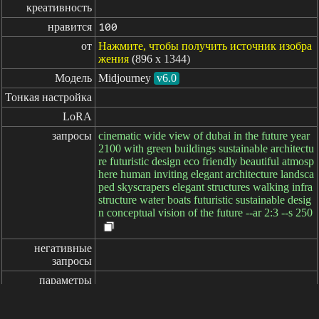
креативность
нравится
100
от
Нажмите, чтобы получить источник изобра
жения
(896 x 1344)
Модель
Midjourney
v6.0
Тонкая настройка
LoRA
запросы
cinematic wide view of dubai in the future year
2100 with green buildings sustainable architectu
re futuristic design eco friendly beautiful atmosp
here human inviting elegant architecture landsca
ped skyscrapers elegant structures walking infra
structure water boats futuristic sustainable desig
n conceptual vision of the future --ar 2:3 --s 250
негативные

запросы
параметры
пройденное: 9ms