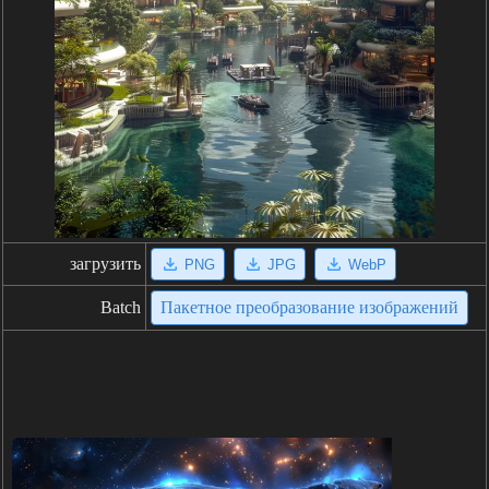
загрузить
PNG
JPG
WebP
Batch
Пакетное преобразование изображений