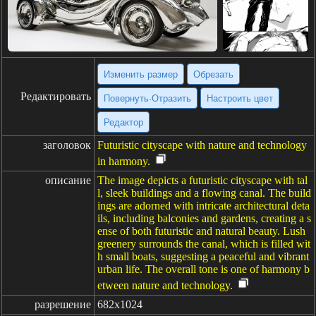
Изменить размер
Обрезать
Редактировать
Повернуть·Отразить
Настроить цвет
Редактор
заголовок
Futuristic cityscape with nature and technology
in harmony.
описание
The image depicts a futuristic cityscape with tal
l, sleek buildings and a flowing canal. The build
ings are adorned with intricate architectural deta
ils, including balconies and gardens, creating a s
ense of both futuristic and natural beauty. Lush
greenery surrounds the canal, which is filled wit
h small boats, suggesting a peaceful and vibrant
urban life. The overall tone is one of harmony b
etween nature and technology.
разрешение
682x1024