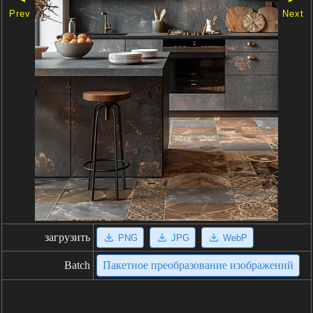
Prev
Next
загрузить
PNG
JPG
WebP
Batch
Пакетное преобразование изображений