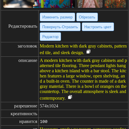
Изменить размер
Обрезать
Редактировать
Повернуть·Отразить
Настроить цвет
Редактор
заголовок
Modern kitchen with dark gray cabinets, pattern
ed tile, and sleek design.
описание
A modern kitchen with dark gray cabinets and p
atterned tile flooring. Three pendant lights hang
above a kitchen island with a bar stool. The kitc
hen features a large window, open shelving, an
d a built-in oven. The counter is made of a dark
gray material. There is a bowl of oranges on the
countertop. The overall atmosphere is sleek and
contemporary.
разрешение
574x1024
креативность
нравится
100