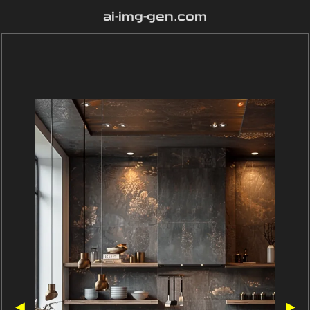
ai-img-gen.com
◀
▶