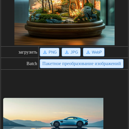
загрузить
PNG
JPG
WebP
Batch
Пакетное преобразование изображений