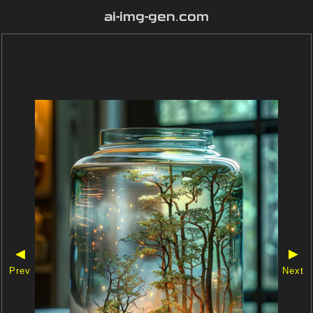
ai-img-gen.com
◀
▶
Prev
Next