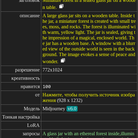
заголовок
Miniature forest in a sealed glass jar on a woode
n table.
описание
A large glass jar sits on a wooden table. Inside t
he jar, a miniature forest is created with small tre
es, moss, and rocks. The forest is illuminated wi
th warm, yellow light. The jar is sealed, giving t
he impression of a magical, enclosed world. Th
e jar has a wooden base. A window with a blurr
ed view of the outside world is seen in the back
ground. The image evokes a sense of peace and
wonder.
разрешение
772x1024
креативность
нравится
100
от
Нажмите, чтобы получить источник изобра
жения
(928 x 1232)
Модель
Midjourney
v6.0
Тонкая настройка
LoRA
запросы
A glass jar with an ethereal forest inside,illumin