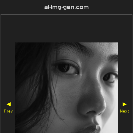
ai-img-gen.com
◀
▶
Prev
Next