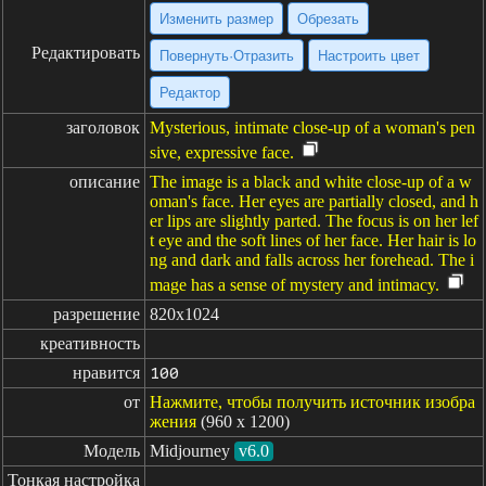
Изменить размер
Обрезать
Редактировать
Повернуть·Отразить
Настроить цвет
Редактор
заголовок
Mysterious, intimate close-up of a woman's pen
sive, expressive face.
описание
The image is a black and white close-up of a w
oman's face. Her eyes are partially closed, and h
er lips are slightly parted. The focus is on her lef
t eye and the soft lines of her face. Her hair is lo
ng and dark and falls across her forehead. The i
mage has a sense of mystery and intimacy.
разрешение
820x1024
креативность
нравится
100
от
Нажмите, чтобы получить источник изобра
жения
(960 x 1200)
Модель
Midjourney
v6.0
Тонкая настройка