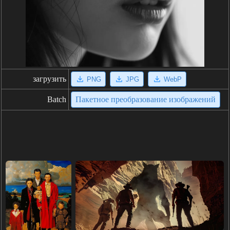
загрузить
PNG
JPG
WebP
Batch
Пакетное преобразование изображений