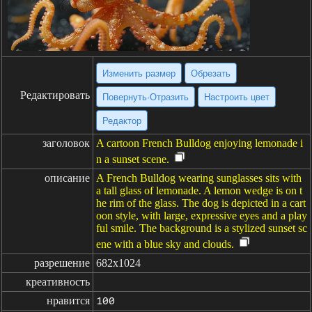
Изменить размер
Обрезать
Редактировать
Повернуть·Отразить
Настроить цвет
Редактор
заголовок
A cartoon French Bulldog enjoying lemonade i
n a sunset scene.
описание
A French Bulldog wearing sunglasses sits with
a tall glass of lemonade. A lemon wedge is on t
he rim of the glass. The dog is depicted in a cart
oon style, with large, expressive eyes and a play
ful smile. The background is a stylized sunset sc
ene with a blue sky and clouds.
разрешение
682x1024
креативность
нравится
100