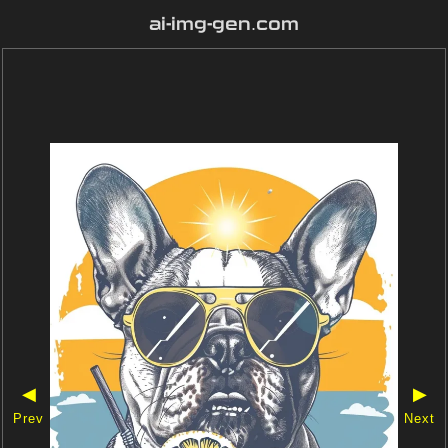
ai-img-gen.com
◀
▶
Prev
Next