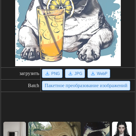
загрузить
PNG
JPG
WebP
Batch
Пакетное преобразование изображений