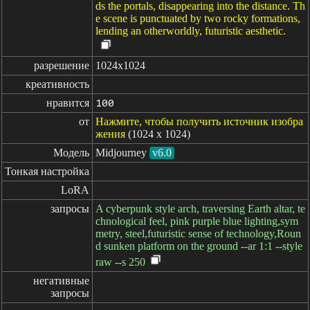
ds the portals, disappearing into the distance. Th
e scene is punctuated by two rocky formations,
lending an otherworldly, futuristic aesthetic.
разрешение
1024x1024
креативность
нравится
100
от
Нажмите, чтобы получить источник изобра
жения
(1024 x 1024)
Модель
Midjourney
v6.0
Тонкая настройка
LoRA
запросы
A cyberpunk style arch, traversing Earth altar, te
chnological feel, pink purple blue lighting,sym
metry, steel,futuristic sense of technology,Roun
d sunken platform on the ground --ar 1:1 --style
raw --s 250
негативные

запросы