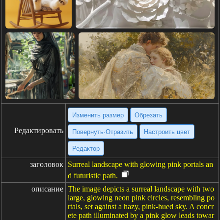
Изменить размер
Обрезать
Редактировать
Повернуть·Отразить
Настроить цвет
Редактор
заголовок
Surreal landscape with glowing pink portals an
d futuristic path.
описание
The image depicts a surreal landscape with two
large, glowing neon pink circles, resembling po
rtals, set against a hazy, pink-hued sky. A concr
ete path illuminated by a pink glow leads towar