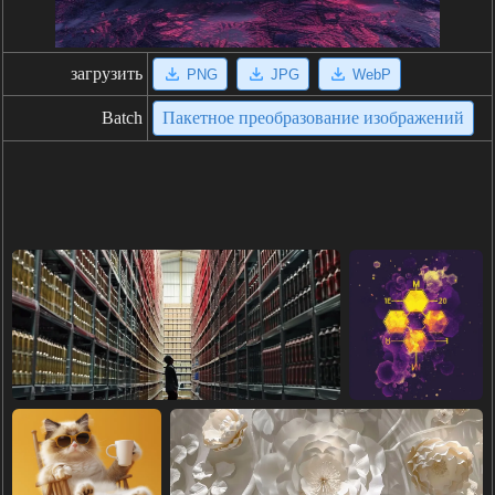
загрузить
PNG
JPG
WebP
Batch
Пакетное преобразование изображений