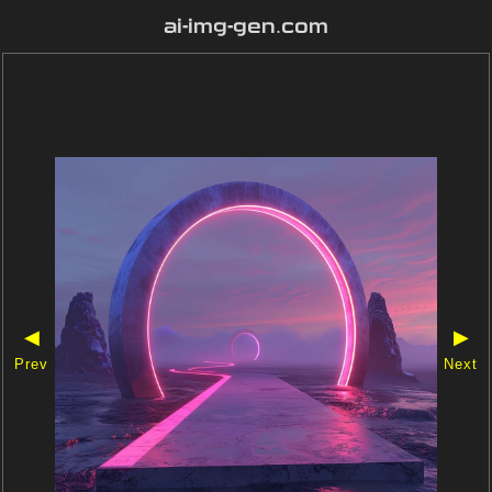
ai-img-gen.com
◀
▶
Prev
Next