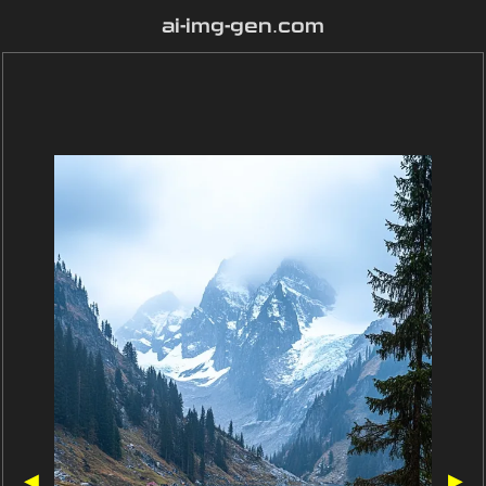
ai-img-gen.com
◀
▶