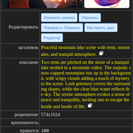
Изменить размер
Обрезать
Редактировать
Повернуть·Отразить
Настроить цвет
Редактор
заголовок
Peaceful mountain lake scene with tents, mount
ains, and tranquil atmosphere.
описание
Two tents are pitched on the shore of a tranquil
lake nestled in a mountain valley. The majestic s
now-capped mountains rise up in the backgroun
d, with wispy clouds adding a touch of mystery
to the scene. Lush greenery covers the surround
ing slopes, while the clear blue water reflects th
e sky. The serene atmosphere evokes a sense of
peace and tranquility, inviting one to escape the
hustle and bustle of life.
разрешение
574x1024
креативность
нравится
100