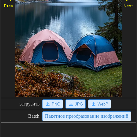
Prev
Next
загрузить
PNG
JPG
WebP
Batch
Пакетное преобразование изображений