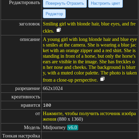
Редактировать
Повернуть·Отразить
Настроить цвет
Редактор
заголовок
Smiling girl with blonde hair, blue eyes, and fre
ckles.
описание
A young girl with long blonde hair and blue eye
s smiles at the camera. She is wearing a blue jac
ket with an orange zipper and a red shirt. She is
standing in front of a horse, but only the horse's
ears are visible in the image. She has freckles o
n her nose and cheeks. The background is blurr
y, with a muted color palette. The photo is taken
from a close-up perspective.
разрешение
662x1024
креативность
нравится
100
от
Нажмите, чтобы получить источник изобра
жения
(880 x 1360)
Модель
Midjourney
v6.0
Тонкая настройка