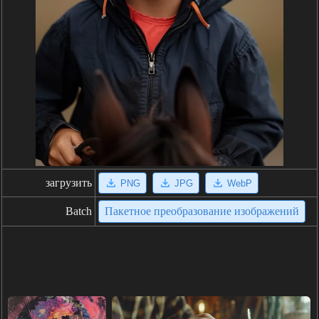
загрузить
PNG
JPG
WebP
Batch
Пакетное преобразование изображений