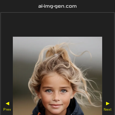
ai-img-gen.com
◀
▶
Prev
Next