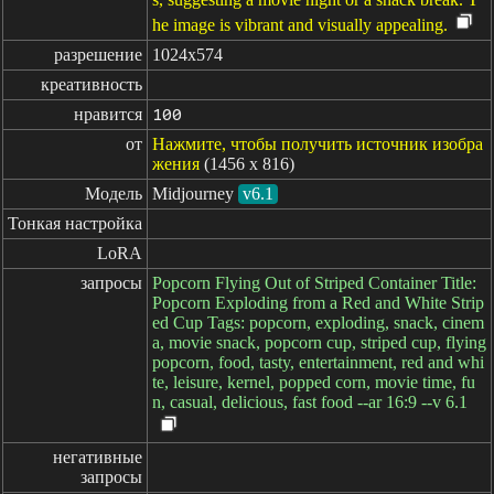
he image is vibrant and visually appealing.
разрешение
1024x574
креативность
нравится
100
от
Нажмите, чтобы получить источник изобра
жения
(1456 x 816)
Модель
Midjourney
v6.1
Тонкая настройка
LoRA
запросы
Popcorn Flying Out of Striped Container Title:
Popcorn Exploding from a Red and White Strip
ed Cup Tags: popcorn, exploding, snack, cinem
a, movie snack, popcorn cup, striped cup, flying
popcorn, food, tasty, entertainment, red and whi
te, leisure, kernel, popped corn, movie time, fu
n, casual, delicious, fast food --ar 16:9 --v 6.1
негативные

запросы