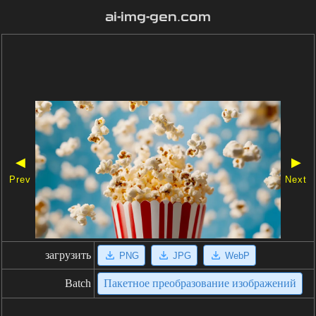
ai-img-gen.com
◀
▶
Prev
Next
загрузить
PNG
JPG
WebP
Batch
Пакетное преобразование изображений