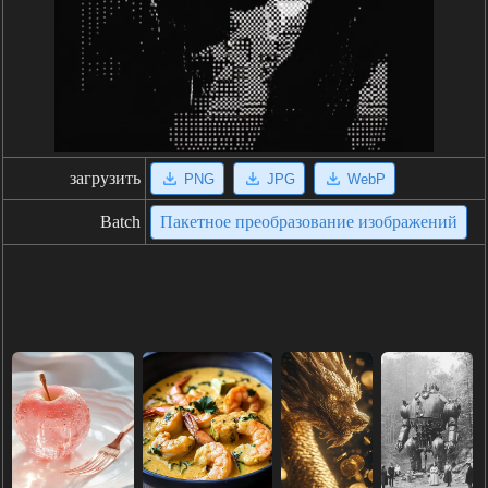
загрузить
PNG
JPG
WebP
Batch
Пакетное преобразование изображений