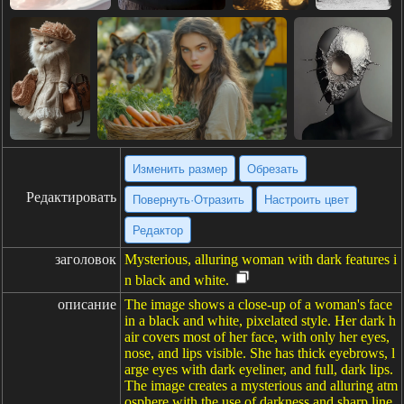
Изменить размер
Обрезать
Редактировать
Повернуть·Отразить
Настроить цвет
Редактор
заголовок
Mysterious, alluring woman with dark features i
n black and white.
описание
The image shows a close-up of a woman's face
in a black and white, pixelated style. Her dark h
air covers most of her face, with only her eyes,
nose, and lips visible. She has thick eyebrows, l
arge eyes with dark eyeliner, and full, dark lips.
The image creates a mysterious and alluring atm
osphere with the use of darkness and sharp line