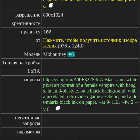
s.
разрешение
800x1024
креативность
нравится
100
от
Нажмите, чтобы получить источник изобра
жения
(976 x 1248)
Модель
Midjourney
v6
Тонкая настройка
LoRA
запросы
https://s.mj.run/AJ0F322S3qA Black-and-white
pixel art portrait of a female vampire with bang
s, in an 8-bit style, on a black background, with
a pixelated, retro video game aesthetic, and a do
t-matrix black ink on paper. --ar 94:121 --iw 2 --
v 6.1
негативные

запросы
параметры