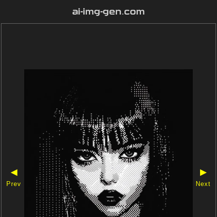
ai-img-gen.com
◀
▶
Prev
Next