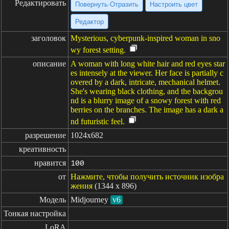
Редактировать
Повернуть·Отразить
Настроить цвет
Редактор
заголовок
Mysterious, cyberpunk-inspired woman in sno
wy forest setting.
описание
A woman with long white hair and red eyes star
es intensely at the viewer. Her face is partially c
overed by a dark, intricate, mechanical helmet.
She's wearing black clothing, and the backgrou
nd is a blurry image of a snowy forest with red
berries on the branches. The image has a dark a
nd futuristic feel.
разрешение
1024x682
креативность
нравится
100
от
Нажмите, чтобы получить источник изобра
жения
(1344 x 896)
Модель
Midjourney
v6
Тонкая настройка
LoRA