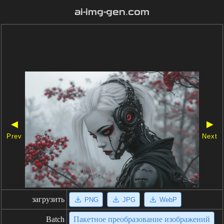
ai-img-gen.com
◀
▶
Prev
Next
загрузить
PNG
JPG
WebP
Batch
Пакетное преобразование изображений