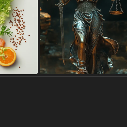
ать
Повернуть·Отразить
Настроить цвет
Редактор
lack tee, white sneakers, and jeans.
k crew neck t-shirt laid on a grey concrete background. A pair of whit
 are visible. The simple composition creates a minimalist and stylish ae
he concrete surface.