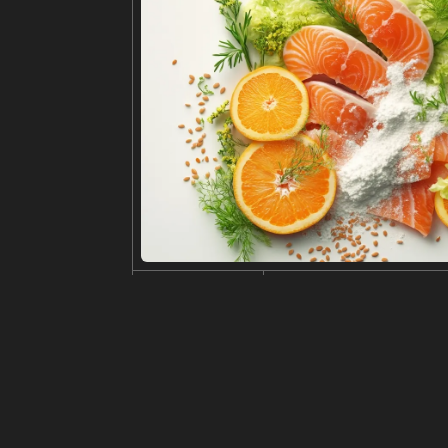
Редактировать
Изменить размер
Обрез
заголовок
Minimalist flatlay image of b
описание
A flatlay image shows a blac
person whose light blue jeans
extures of the clothing and t
разрешение
574x1024