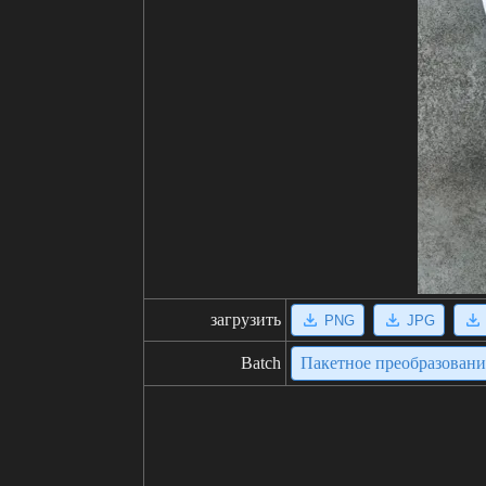
загрузить
PNG
JPG
Batch
Пакетное преобразован