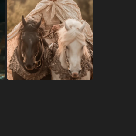
e canvas sneakers are positioned below, worn by a
sthetic. The image is well-lit and showcases the t