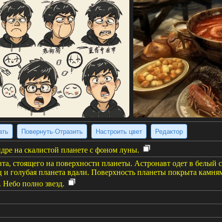
ать
Повернуть·Отразить
Настроить цвет
Редактор
дре на скалистой планете с фоном луны.
та, стоящего на поверхности планеты. Астронавт одет в белый с
 и голубая планета вдали. Поверхность планеты покрыта камням
 Небо полно звезд.