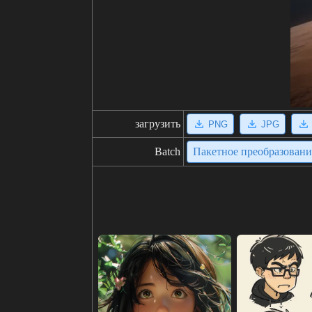
загрузить
PNG
JPG
Batch
Пакетное преобразован