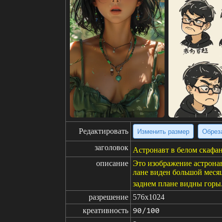
Редактировать
Изменить размер
Обрез
заголовок
Астронавт в белом скафан
описание
Это изображение астронав
лане виден большой месяц
заднем плане видны горы.
разрешение
576x1024
креативность
90/100