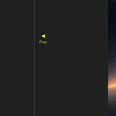
◀
Prev