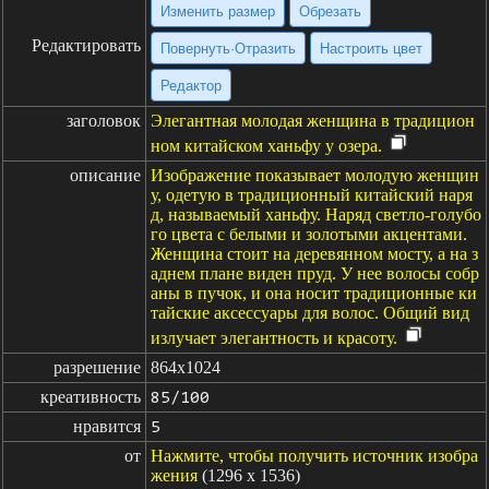
Изменить размер
Обрезать
Редактировать
Повернуть·Отразить
Настроить цвет
Редактор
заголовок
Элегантная молодая женщина в традицион
ном китайском ханьфу у озера.
описание
Изображение показывает молодую женщин
у, одетую в традиционный китайский наря
д, называемый ханьфу. Наряд светло-голубо
го цвета с белыми и золотыми акцентами.
Женщина стоит на деревянном мосту, а на з
аднем плане виден пруд. У нее волосы собр
аны в пучок, и она носит традиционные ки
тайские аксессуары для волос. Общий вид
излучает элегантность и красоту.
разрешение
864x1024
креативность
85/100
нравится
5
от
Нажмите, чтобы получить источник изобра
жения
(1296 x 1536)