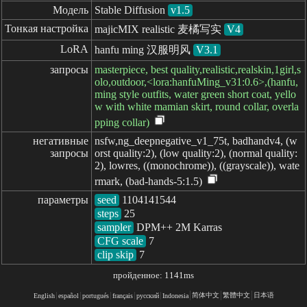
Модель
Stable Diffusion
v1.5
Тонкая настройка
majicMIX realistic 麦橘写实
V4
LoRA
hanfu ming 汉服明风
V3.1
запросы
masterpiece, best quality,realistic,realskin,1girl,s
olo,outdoor,<lora:hanfuMing_v31:0.6>,(hanfu,
ming style outfits, water green short coat, yello
w with white mamian skirt, round collar, overla
pping collar)
негативные

nsfw,ng_deepnegative_v1_75t, badhandv4, (w
запросы
orst quality:2), (low quality:2), (normal quality:
2), lowres, ((monochrome)), ((grayscale)), wate
rmark, (bad-hands-5:1.5)
параметры
seed
steps
sampler
CFG scale
clip skip
7
пройденное: 1141ms
简体中文
繁體中文
日本语
English
español
portugués
français
русский
Indonesia