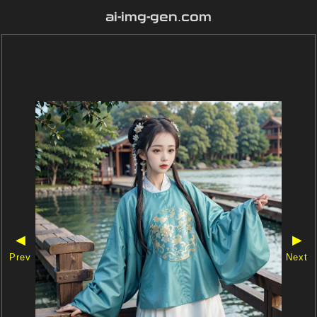
ai-img-gen.com
◀
▶
Prev
Next