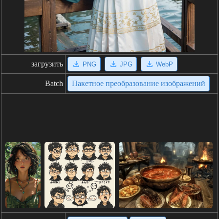
загрузить
PNG
JPG
WebP
Batch
Пакетное преобразование изображений