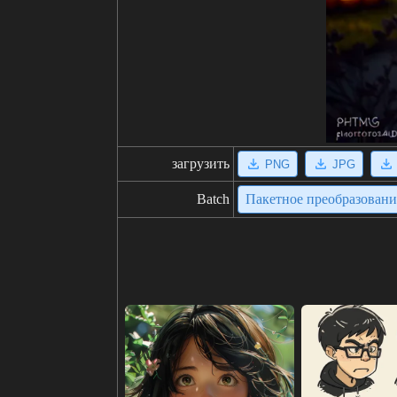
загрузить
PNG
JPG
Batch
Пакетное преобразован