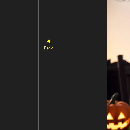
◀
Prev