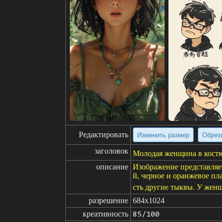
Редактировать
Изменить размер
Обрез
заголовок
Молодая женщина в костю
описание
Изображение представляе
й, черное и оранжевое пла
сть другие тыквы. У женщ
разрешение
684x1024
креативность
85/100