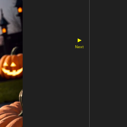
▶
Next