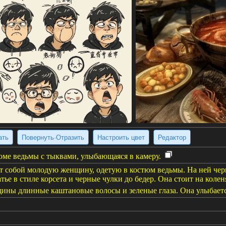
ать
Повернуть·Отразить
Настроить цвет
Редактор
ме ведьмы с тыквами, улыбающаяся в камеру.
т собой молодую женщину, одетую в костюм ведьмы. На ней чер
тье в стиле корсета и черные чулки до бедер. Она стоит на коле
ины длинные каштановые волосы и зеленые глаза. Она улыбаетс