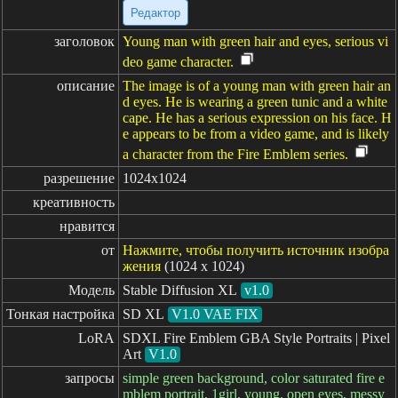
Редактор
заголовок
Young man with green hair and eyes, serious vi
deo game character.
описание
The image is of a young man with green hair an
d eyes. He is wearing a green tunic and a white
cape. He has a serious expression on his face. H
e appears to be from a video game, and is likely
a character from the Fire Emblem series.
разрешение
1024x1024
креативность
нравится
от
Нажмите, чтобы получить источник изобра
жения
(1024 x 1024)
Модель
Stable Diffusion XL
v1.0
Тонкая настройка
SD XL
V1.0 VAE FIX
LoRA
SDXL Fire Emblem GBA Style Portraits | Pixel
Art
V1.0
запросы
simple green background, color saturated fire e
mblem portrait, 1girl, young, open eyes, messy