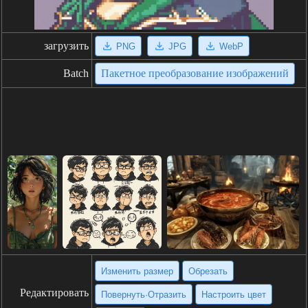
загрузить
PNG
JPG
WebP
Batch
Пакетное преобразование изображений
Изменить размер
Обрезать
Редактировать
Повернуть·Отразить
Настроить цвет