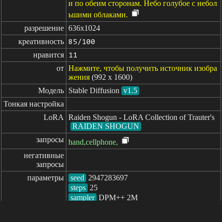
и по обеим сторонам. Небо голубое с небол
ьшими облаками.
разрешение
636x1024
креативность
85/100
нравится
11
от
Нажмите, чтобы получить источник изобра
жения
(992 x 1600)
Модель
Stable Diffusion
v1.5
Тонкая настройка
LoRA
Raiden Shogun - LoRA Collection of Trauter's
RAIDEN SHOGUN
запросы
hand,cellphone,
негативные

запросы
параметры
seed
steps
sampler
CFG scale
clip skip
7