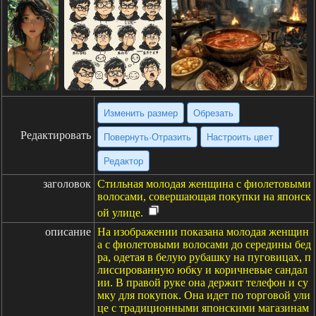
Изменить размер
Обрезать
Редактировать
Повернуть·Отразить
Настроить цвет
Редактор
заголовок
Стильная молодая женщина с фиолетовыми
волосами, совершающая покупки на японск
ой улице.
описание
На изображении показана молодая женщин
а с фиолетовыми волосами до середины бед
ра, одетая в белую рубашку на пуговицах, п
лиссированную юбку и коричневые сандал
ии. В правой руке она держит телефон и су
мку для покупок. Она идет по торговой ули
це с традиционными японскими магазинам