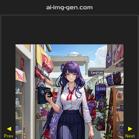
ai-img-gen.com
◀
▶
Prev
Next