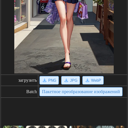
загрузить
PNG
JPG
WebP
Batch
Пакетное преобразование изображений