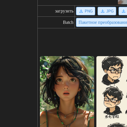
загрузить
PNG
JPG
Batch
Пакетное преобразован