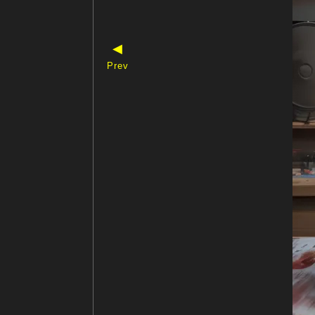
◀
Prev